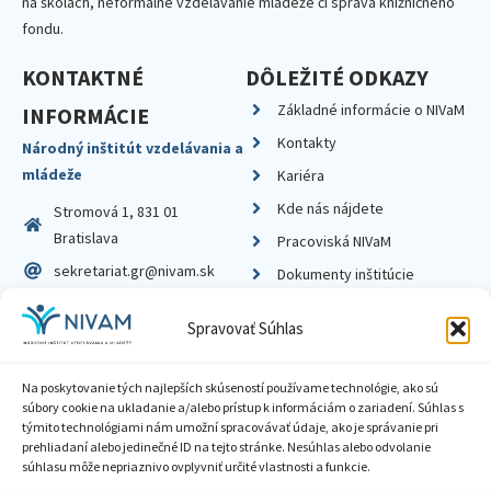
na školách, neformálne vzdelávanie mládeže či správa knižničného
fondu.
KONTAKTNÉ
DÔLEŽITÉ ODKAZY
Základné informácie o NIVaM
INFORMÁCIE
Kontakty
Národný inštitút vzdelávania a
mládeže
Kariéra
Kde nás nájdete
Stromová 1, 831 01
Bratislava
Pracoviská NIVaM
sekretariat.gr@nivam.sk
Dokumenty inštitúcie
IČO: 00164348
Knižnica
Spravovať Súhlas
DIČ: 2020798714
Na poskytovanie tých najlepších skúseností používame technológie, ako sú
súbory cookie na ukladanie a/alebo prístup k informáciám o zariadení. Súhlas s
týmito technológiami nám umožní spracovávať údaje, ako je správanie pri
prehliadaní alebo jedinečné ID na tejto stránke. Nesúhlas alebo odvolanie
Zásady ochrany súkromia
súhlasu môže nepriaznivo ovplyvniť určité vlastnosti a funkcie.