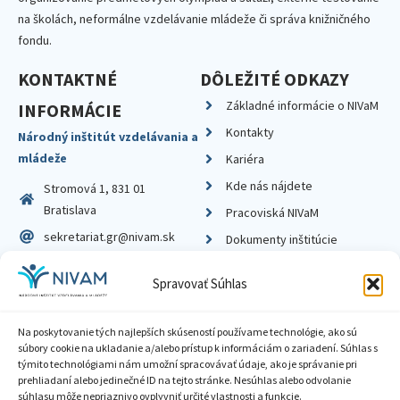
na školách, neformálne vzdelávanie mládeže či správa knižničného
fondu.
KONTAKTNÉ
DÔLEŽITÉ ODKAZY
Základné informácie o NIVaM
INFORMÁCIE
Kontakty
Národný inštitút vzdelávania a
mládeže
Kariéra
Kde nás nájdete
Stromová 1, 831 01
Bratislava
Pracoviská NIVaM
sekretariat.gr@nivam.sk
Dokumenty inštitúcie
IČO: 00164348
Knižnica
Spravovať Súhlas
DIČ: 2020798714
Na poskytovanie tých najlepších skúseností používame technológie, ako sú
súbory cookie na ukladanie a/alebo prístup k informáciám o zariadení. Súhlas s
týmito technológiami nám umožní spracovávať údaje, ako je správanie pri
prehliadaní alebo jedinečné ID na tejto stránke. Nesúhlas alebo odvolanie
Zásady ochrany súkromia
súhlasu môže nepriaznivo ovplyvniť určité vlastnosti a funkcie.