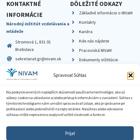
KONTAKTNÉ
DÔLEŽITÉ ODKAZY
Základné informácie o NIVaM
INFORMÁCIE
Kontakty
Národný inštitút vzdelávania a
mládeže
Kariéra
Kde nás nájdete
Stromová 1, 831 01
Bratislava
Pracoviská NIVaM
sekretariat.gr@nivam.sk
Dokumenty inštitúcie
IČO: 00164348
Knižnica
Spravovať Súhlas
DIČ: 2020798714
Na poskytovanie tých najlepších skúseností používame technológie, ako sú
súbory cookie na ukladanie a/alebo prístup k informáciám o zariadení. Súhlas s
týmito technológiami nám umožní spracovávať údaje, ako je správanie pri
prehliadaní alebo jedinečné ID na tejto stránke. Nesúhlas alebo odvolanie
Zásady ochrany súkromia
súhlasu môže nepriaznivo ovplyvniť určité vlastnosti a funkcie.
Vyhlásenie o prístupnosti
Prijať
Sprístupnenie informácií