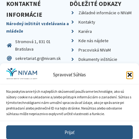
KONTAKTNÉ
DÔLEŽITÉ ODKAZY
Základné informácie o NIVaM
INFORMÁCIE
Kontakty
Národný inštitút vzdelávania a
mládeže
Kariéra
Kde nás nájdete
Stromová 1, 831 01
Bratislava
Pracoviská NIVaM
sekretariat.gr@nivam.sk
Dokumenty inštitúcie
IČO: 00164348
Knižnica
Spravovať Súhlas
DIČ: 2020798714
Na poskytovanie tých najlepších skúseností používame technológie, ako sú
súbory cookie na ukladanie a/alebo prístup k informáciám o zariadení. Súhlas s
týmito technológiami nám umožní spracovávať údaje, ako je správanie pri
prehliadaní alebo jedinečné ID na tejto stránke. Nesúhlas alebo odvolanie
Zásady ochrany súkromia
súhlasu môže nepriaznivo ovplyvniť určité vlastnosti a funkcie.
Vyhlásenie o prístupnosti
Prijať
Sprístupnenie informácií