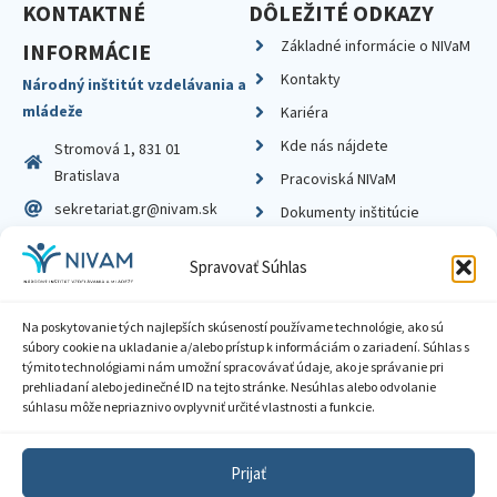
KONTAKTNÉ
DÔLEŽITÉ ODKAZY
Základné informácie o NIVaM
INFORMÁCIE
Kontakty
Národný inštitút vzdelávania a
mládeže
Kariéra
Kde nás nájdete
Stromová 1, 831 01
Bratislava
Pracoviská NIVaM
sekretariat.gr@nivam.sk
Dokumenty inštitúcie
IČO: 00164348
Knižnica
Spravovať Súhlas
DIČ: 2020798714
Na poskytovanie tých najlepších skúseností používame technológie, ako sú
súbory cookie na ukladanie a/alebo prístup k informáciám o zariadení. Súhlas s
týmito technológiami nám umožní spracovávať údaje, ako je správanie pri
prehliadaní alebo jedinečné ID na tejto stránke. Nesúhlas alebo odvolanie
Zásady ochrany súkromia
súhlasu môže nepriaznivo ovplyvniť určité vlastnosti a funkcie.
Vyhlásenie o prístupnosti
Prijať
Sprístupnenie informácií