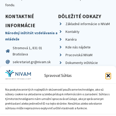
fondu.
KONTAKTNÉ
DÔLEŽITÉ ODKAZY
Základné informácie o NIVaM
INFORMÁCIE
Kontakty
Národný inštitút vzdelávania a
mládeže
Kariéra
Kde nás nájdete
Stromová 1, 831 01
Bratislava
Pracoviská NIVaM
sekretariat.gr@nivam.sk
Dokumenty inštitúcie
IČO: 00164348
Knižnica
Spravovať Súhlas
DIČ: 2020798714
Na poskytovanie tých najlepších skúseností používame technológie, ako sú
súbory cookie na ukladanie a/alebo prístup k informáciám o zariadení. Súhlas s
týmito technológiami nám umožní spracovávať údaje, ako je správanie pri
prehliadaní alebo jedinečné ID na tejto stránke. Nesúhlas alebo odvolanie
Zásady ochrany súkromia
súhlasu môže nepriaznivo ovplyvniť určité vlastnosti a funkcie.
Vyhlásenie o prístupnosti