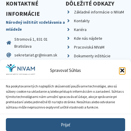
KONTAKTNÉ
DÔLEŽITÉ ODKAZY
Základné informácie o NIVaM
INFORMÁCIE
Kontakty
Národný inštitút vzdelávania a
mládeže
Kariéra
Kde nás nájdete
Stromová 1, 831 01
Bratislava
Pracoviská NIVaM
sekretariat.gr@nivam.sk
Dokumenty inštitúcie
IČO: 00164348
Knižnica
Spravovať Súhlas
DIČ: 2020798714
Na poskytovanie tých najlepších skúseností používame technológie, ako sú
súbory cookie na ukladanie a/alebo prístup k informáciám o zariadení. Súhlas s
týmito technológiami nám umožní spracovávať údaje, ako je správanie pri
prehliadaní alebo jedinečné ID na tejto stránke. Nesúhlas alebo odvolanie
Zásady ochrany súkromia
súhlasu môže nepriaznivo ovplyvniť určité vlastnosti a funkcie.
Vyhlásenie o prístupnosti
Prijať
Sprístupnenie informácií