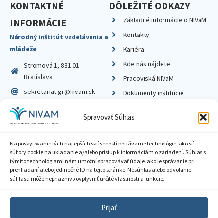
KONTAKTNÉ
DÔLEŽITÉ ODKAZY
Základné informácie o NIVaM
INFORMÁCIE
Kontakty
Národný inštitút vzdelávania a
mládeže
Kariéra
Kde nás nájdete
Stromová 1, 831 01
Bratislava
Pracoviská NIVaM
sekretariat.gr@nivam.sk
Dokumenty inštitúcie
IČO: 00164348
Knižnica
Spravovať Súhlas
DIČ: 2020798714
Na poskytovanie tých najlepších skúseností používame technológie, ako sú
súbory cookie na ukladanie a/alebo prístup k informáciám o zariadení. Súhlas s
týmito technológiami nám umožní spracovávať údaje, ako je správanie pri
prehliadaní alebo jedinečné ID na tejto stránke. Nesúhlas alebo odvolanie
Zásady ochrany súkromia
súhlasu môže nepriaznivo ovplyvniť určité vlastnosti a funkcie.
Vyhlásenie o prístupnosti
Prijať
Sprístupnenie informácií