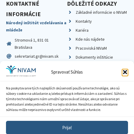
KONTAKTNÉ
DÔLEŽITÉ ODKAZY
Základné informácie o NIVaM
INFORMÁCIE
Kontakty
Národný inštitút vzdelávania a
mládeže
Kariéra
Kde nás nájdete
Stromová 1, 831 01
Bratislava
Pracoviská NIVaM
sekretariat.gr@nivam.sk
Dokumenty inštitúcie
IČO: 00164348
Knižnica
Spravovať Súhlas
DIČ: 2020798714
Na poskytovanie tých najlepších skúseností používame technológie, ako sú
súbory cookie na ukladanie a/alebo prístup k informáciám o zariadení. Súhlas s
týmito technológiami nám umožní spracovávať údaje, ako je správanie pri
prehliadaní alebo jedinečné ID na tejto stránke. Nesúhlas alebo odvolanie
Zásady ochrany súkromia
súhlasu môže nepriaznivo ovplyvniť určité vlastnosti a funkcie.
Vyhlásenie o prístupnosti
Prijať
Sprístupnenie informácií