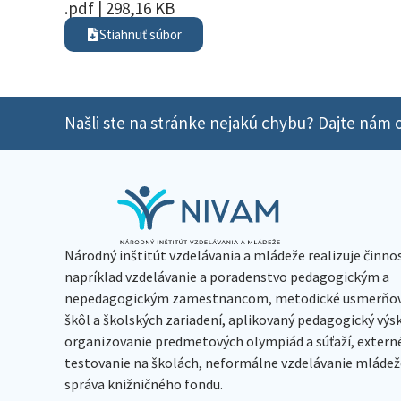
.pdf | 298,16 KB
Stiahnuť súbor
Našli ste na stránke nejakú chybu? Dajte nám o
Národný inštitút vzdelávania a mládeže realizuje činno
napríklad vzdelávanie a poradenstvo pedagogickým a
nepedagogickým zamestnancom, metodické usmerňov
škôl a školských zariadení, aplikovaný pedagogický vý
organizovanie predmetových olympiád a súťaží, extern
testovanie na školách, neformálne vzdelávanie mládeže
správa knižničného fondu.