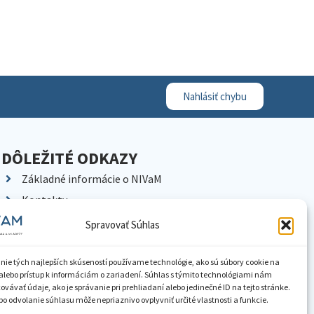
Nahlásiť chybu
DÔLEŽITÉ ODKAZY
Základné informácie o NIVaM
Kontakty
Kariéra
Spravovať Súhlas
Kde nás nájdete
Pracoviská NIVaM
nie tých najlepších skúseností používame technológie, ako sú súbory cookie na
alebo prístup k informáciám o zariadení. Súhlas s týmito technológiami nám
Dokumenty inštitúcie
vávať údaje, ako je správanie pri prehliadaní alebo jedinečné ID na tejto stránke.
o odvolanie súhlasu môže nepriaznivo ovplyvniť určité vlastnosti a funkcie.
Knižnica