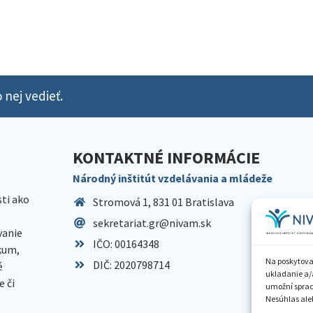
 nej vedieť.
KONTAKTNÉ INFORMÁCIE
Národný inštitút vzdelávania a mládeže
sti ako
Stromová 1, 831 01 Bratislava
sekretariat.gr@nivam.sk
anie
IČO: 00164348
skum,
Na poskytova
DIČ: 2020798714
é
ukladanie a/
 či
umožní spraco
Nesúhlas aleb