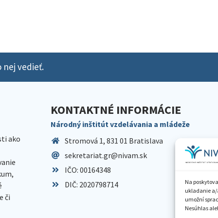
 nej vedieť.
KONTAKTNÉ INFORMÁCIE
Národný inštitút vzdelávania a mládeže
sti ako
Stromová 1, 831 01 Bratislava
sekretariat.gr@nivam.sk
anie
IČO: 00164348
skum,
Na poskytova
DIČ: 2020798714
é
ukladanie a/
 či
umožní spraco
Nesúhlas aleb