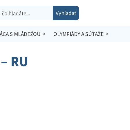
Vyhľadať
ÁCA S MLÁDEŽOU
OLYMPIÁDY A SÚŤAŽE
 – RU