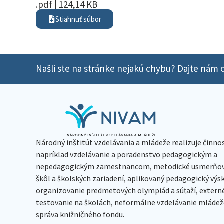
.pdf | 124,14 KB
Stiahnuť súbor
Našli ste na stránke nejakú chybu? Dajte nám o
Národný inštitút vzdelávania a mládeže realizuje činno
napríklad vzdelávanie a poradenstvo pedagogickým a
nepedagogickým zamestnancom, metodické usmerňov
škôl a školských zariadení, aplikovaný pedagogický vý
organizovanie predmetových olympiád a súťaží, extern
testovanie na školách, neformálne vzdelávanie mládeže
správa knižničného fondu.