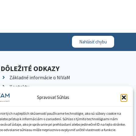
Nahlásiť chybu
DÔLEŽITÉ ODKAZY
Základné informácie o NIVaM
Kontakty
Kariéra
Spravovať Súhlas
Kde nás nájdete
Pracoviská NIVaM
nie tých najlepších skúseností používame technológie, ako sú súbory cookie na
alebo prístup k informáciám o zariadení. Súhlas s týmito technológiami nám
Dokumenty inštitúcie
vávať údaje, ako je správanie pri prehliadaní alebo jedinečné ID na tejto stránke.
o odvolanie súhlasu môže nepriaznivo ovplyvniť určité vlastnosti a funkcie.
Knižnica