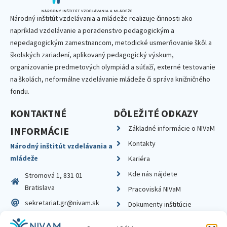
Národný inštitút vzdelávania a mládeže realizuje činnosti ako
napríklad vzdelávanie a poradenstvo pedagogickým a
nepedagogickým zamestnancom, metodické usmerňovanie škôl a
školských zariadení, aplikovaný pedagogický výskum,
organizovanie predmetových olympiád a súťaží, externé testovanie
na školách, neformálne vzdelávanie mládeže či správa knižničného
fondu.
KONTAKTNÉ
DÔLEŽITÉ ODKAZY
Základné informácie o NIVaM
INFORMÁCIE
Kontakty
Národný inštitút vzdelávania a
mládeže
Kariéra
Kde nás nájdete
Stromová 1, 831 01
Bratislava
Pracoviská NIVaM
sekretariat.gr@nivam.sk
Dokumenty inštitúcie
IČO: 00164348
Knižnica