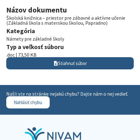
Názov dokumentu
Školská knižnica – priestor pre zábavné a aktívne učenie
(Základná škola s materskou školou, Papradno)
Kategória
Námety pre základné školy
Typ a veľkosť súboru
.doc | 73,50 KB
Stiahnuť súbor
Našli ste na stránke nejakú chybu? Dajte nám o nej vedieť.
Nahlásiť chybu