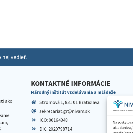
 nej vedieť.
KONTAKTNÉ INFORMÁCIE
Národný inštitút vzdelávania a mládeže
sti ako
Stromová 1, 831 01 Bratislava
sekretariat.gr@nivam.sk
anie
IČO: 00164348
skum,
Na poskytova
ukladanie a/
DIČ: 2020798714
é
umožní spraco