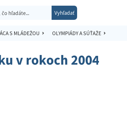
Vyhľadať
ÁCA S MLÁDEŽOU
OLYMPIÁDY A SÚŤAŽE
sku v rokoch 2004