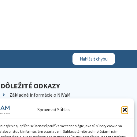
Nahlásiť chybu
DÔLEŽITÉ ODKAZY
Základné informácie o NIVaM
Kontakty
Spravovať Súhlas
Kariéra
Kde nás nájdete
nie tých najlepších skúseností používame technológie, ako sú súbory cookie na
Pracoviská NIVaM
alebo prístup k informáciám o zariadení. Súhlas s týmito technológiami nám
vávať údaje, ako je správanie pri prehliadaní alebo jedinečné ID na tejto stránke.