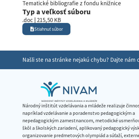
Tematické bibliografie z fondu knižnice
Typ a veľkosť súboru
.doc | 215,50 KB
Stiahnuť súbor
Našli ste na stránke nejakú chybu? Dajte nám o
Národný inštitút vzdelávania a mládeže realizuje činno
napríklad vzdelávanie a poradenstvo pedagogickým a
nepedagogickým zamestnancom, metodické usmerňov
škôl a školských zariadení, aplikovaný pedagogický vý
organizovanie predmetových olympiád a súťaží, extern