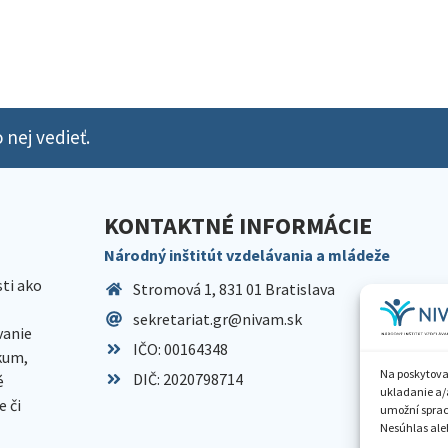
 nej vedieť.
KONTAKTNÉ INFORMÁCIE
Národný inštitút vzdelávania a mládeže
sti ako
Stromová 1, 831 01 Bratislava
sekretariat.gr@nivam.sk
anie
IČO: 00164348
skum,
Na poskytova
DIČ: 2020798714
é
ukladanie a/
 či
umožní spraco
Nesúhlas aleb