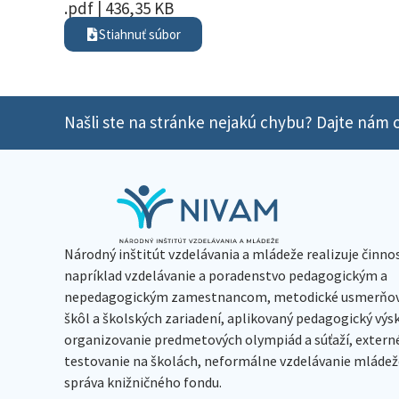
.pdf | 436,35 KB
Stiahnuť súbor
Našli ste na stránke nejakú chybu? Dajte nám o
Národný inštitút vzdelávania a mládeže realizuje činno
napríklad vzdelávanie a poradenstvo pedagogickým a
nepedagogickým zamestnancom, metodické usmerňov
škôl a školských zariadení, aplikovaný pedagogický vý
organizovanie predmetových olympiád a súťaží, extern
testovanie na školách, neformálne vzdelávanie mládeže
správa knižničného fondu.