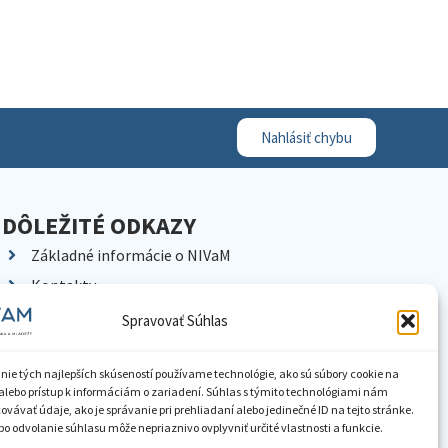
Nahlásiť chybu
DÔLEŽITÉ ODKAZY
Základné informácie o NIVaM
Kontakty
Kariéra
Spravovať Súhlas
Kde nás nájdete
Pracoviská NIVaM
nie tých najlepších skúseností používame technológie, ako sú súbory cookie na
alebo prístup k informáciám o zariadení. Súhlas s týmito technológiami nám
Dokumenty inštitúcie
vávať údaje, ako je správanie pri prehliadaní alebo jedinečné ID na tejto stránke.
o odvolanie súhlasu môže nepriaznivo ovplyvniť určité vlastnosti a funkcie.
Knižnica