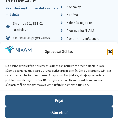
INFORMÁCIE
Kontakty
Národný inštitút vzdelávania a
mládeže
Kariéra
Kde nás nájdete
Stromová 1, 831 01
Bratislava
Pracoviská NIVaM
sekretariat.gr@nivam.sk
Dokumenty inštitúcie
IČO: 00164348
Knižnica
Spravovať Súhlas
DIČ: 2020798714
Na poskytovanie tých najlepších skúseností používame technológie, ako sú
súbory cookie na ukladanie a/alebo prístup k informáciám o zariadení. Súhlas s
týmito technológiami nám umožní spracovávať údaje, ako je správanie pri
prehliadaní alebo jedinečné ID na tejto stránke. Nesúhlas alebo odvolanie
Zásady ochrany súkromia
súhlasu môže nepriaznivo ovplyvniť určité vlastnosti a funkcie.
Vyhlásenie o prístupnosti
Prijať
Sprístupnenie informácií
Odmietnuť
Nastavenia cookies