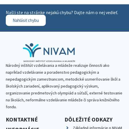
Našli ste na stránke nejakú chybu? Dajte nám o nej vedieť.
Nahlásiť chybu
Národný inštitút vzdelávania a mládeže realizuje činnosti ako
napríklad vzdelávanie a poradenstvo pedagogickým a
nepedagogickým zamestnancom, metodické usmerňovanie škôl a
školských zariadení, aplikovaný pedagogický výskum,
organizovanie predmetových olympiád a súťaží, externé testovanie
na školách, neformálne vzdelávanie mládeže či správa knižničného
fondu.
KONTAKTNÉ
DÔLEŽITÉ ODKAZY
Základné informácie o NIVaM