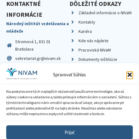
KONTAKTNÉ
DÔLEŽITÉ ODKAZY
Základné informácie o NIVaM
INFORMÁCIE
Kontakty
Národný inštitút vzdelávania a
mládeže
Kariéra
Kde nás nájdete
Stromová 1, 831 01
Bratislava
Pracoviská NIVaM
sekretariat.gr@nivam.sk
Dokumenty inštitúcie
IČO: 00164348
Knižnica
Spravovať Súhlas
DIČ: 2020798714
Na poskytovanie tých najlepších skúseností používame technológie, ako sú
súbory cookie na ukladanie a/alebo prístup k informáciám o zariadení. Súhlas s
týmito technológiami nám umožní spracovávať údaje, ako je správanie pri
prehliadaní alebo jedinečné ID na tejto stránke. Nesúhlas alebo odvolanie
Zásady ochrany súkromia
súhlasu môže nepriaznivo ovplyvniť určité vlastnosti a funkcie.
Vyhlásenie o prístupnosti
Prijať
Sprístupnenie informácií