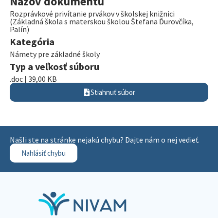
Názov dokumentu
Rozprávkové privítanie prvákov v školskej knižnici
(Základná škola s materskou školou Štefana Ďurovčíka,
Palín)
Kategória
Námety pre základné školy
Typ a veľkosť súboru
.doc | 39,00 KB
Stiahnuť súbor
Našli ste na stránke nejakú chybu? Dajte nám o nej vedieť.
Nahlásiť chybu