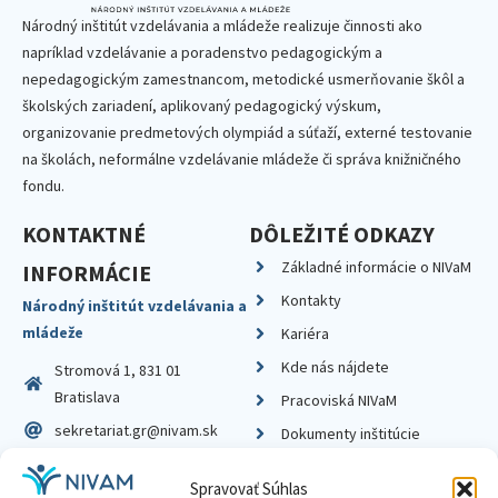
Národný inštitút vzdelávania a mládeže realizuje činnosti ako
napríklad vzdelávanie a poradenstvo pedagogickým a
nepedagogickým zamestnancom, metodické usmerňovanie škôl a
školských zariadení, aplikovaný pedagogický výskum,
organizovanie predmetových olympiád a súťaží, externé testovanie
na školách, neformálne vzdelávanie mládeže či správa knižničného
fondu.
KONTAKTNÉ
DÔLEŽITÉ ODKAZY
Základné informácie o NIVaM
INFORMÁCIE
Kontakty
Národný inštitút vzdelávania a
mládeže
Kariéra
Kde nás nájdete
Stromová 1, 831 01
Bratislava
Pracoviská NIVaM
sekretariat.gr@nivam.sk
Dokumenty inštitúcie
IČO: 00164348
Knižnica
Spravovať Súhlas
DIČ: 2020798714