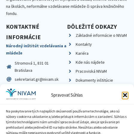
na školách, neformálne vzdelávanie mládeže či správa knižničného
fondu.
KONTAKTNÉ
DÔLEŽITÉ ODKAZY
Základné informácie o NIVaM
INFORMÁCIE
Kontakty
Národný inštitút vzdelávania a
mládeže
Kariéra
Kde nás nájdete
Stromová 1, 831 01
Bratislava
Pracoviská NIVaM
sekretariat.gr@nivam.sk
Dokumenty inštitúcie
IČO: 00164348
Knižnica
Spravovať Súhlas
DIČ: 2020798714
Na poskytovanie tých najlepších skúseností používame technológie, ako sú
súbory cookie na ukladanie a/alebo prístup k informáciám o zariadení. Súhlas s
týmito technológiami nám umožní spracovávať údaje, ako je správanie pri
prehliadaní alebo jedinečné ID na tejto stránke. Nesúhlas alebo odvolanie
Zásady ochrany súkromia
súhlasu môže nepriaznivo ovplyvniť určité vlastnosti a funkcie.