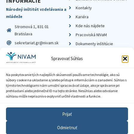
INFORMÁCIE
Kontakty
Národný inštitút vzdelávania a
mládeže
Kariéra
Kde nás nájdete
Stromová 1, 831 01
Bratislava
Pracoviská NIVaM
sekretariat.gr@nivam.sk
Dokumenty inštitúcie
IČO: 00164348
Knižnica
Spravovať Súhlas
DIČ: 2020798714
Na poskytovanie tých najlepších skúseností používame technológie, ako sú
súbory cookie na ukladanie a/alebo prístup k informáciám o zariadení. Súhlas s
týmito technológiami nám umožní spracovávať údaje, ako je správanie pri
prehliadaní alebo jedinečné ID na tejto stránke. Nesúhlas alebo odvolanie
Zásady ochrany súkromia
súhlasu môže nepriaznivo ovplyvniť určité vlastnosti a funkcie.
Vyhlásenie o prístupnosti
Prijať
Sprístupnenie informácií
Odmietnuť
Nastavenia cookies