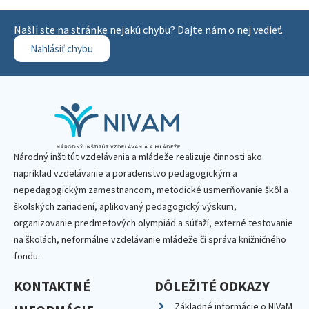
Našli ste na stránke nejakú chybu? Dajte nám o nej vedieť.
Nahlásiť chybu
Národný inštitút vzdelávania a mládeže realizuje činnosti ako
napríklad vzdelávanie a poradenstvo pedagogickým a
nepedagogickým zamestnancom, metodické usmerňovanie škôl a
školských zariadení, aplikovaný pedagogický výskum,
organizovanie predmetových olympiád a súťaží, externé testovanie
na školách, neformálne vzdelávanie mládeže či správa knižničného
fondu.
KONTAKTNÉ
DÔLEŽITÉ ODKAZY
Základné informácie o NIVaM