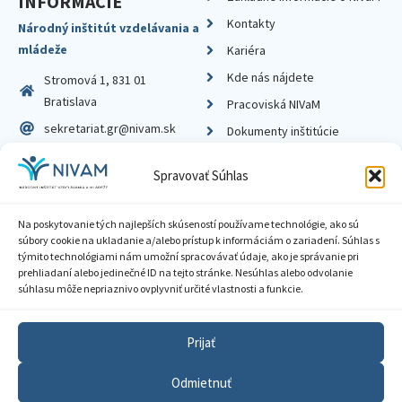
INFORMÁCIE
Kontakty
Národný inštitút vzdelávania a
mládeže
Kariéra
Kde nás nájdete
Stromová 1, 831 01
Bratislava
Pracoviská NIVaM
sekretariat.gr@nivam.sk
Dokumenty inštitúcie
IČO: 00164348
Knižnica
Spravovať Súhlas
DIČ: 2020798714
Na poskytovanie tých najlepších skúseností používame technológie, ako sú
súbory cookie na ukladanie a/alebo prístup k informáciám o zariadení. Súhlas s
týmito technológiami nám umožní spracovávať údaje, ako je správanie pri
prehliadaní alebo jedinečné ID na tejto stránke. Nesúhlas alebo odvolanie
Zásady ochrany súkromia
súhlasu môže nepriaznivo ovplyvniť určité vlastnosti a funkcie.
Vyhlásenie o prístupnosti
Prijať
Sprístupnenie informácií
Odmietnuť
Nastavenia cookies