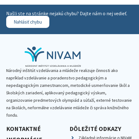
Našli ste na stránke nejakú chybu? Dajte nám o nej vedieť.
Nahlásiť chybu
Národný inštitút vzdelávania a mládeže realizuje činnosti ako
napríklad vzdelávanie a poradenstvo pedagogickým a
nepedagogickým zamestnancom, metodické usmerňovanie škôl a
školských zariadení, aplikovaný pedagogický výskum,
organizovanie predmetových olympiád a súťaží, externé testovanie
na školách, neformálne vzdelávanie mládeže či správa knižničného
fondu.
KONTAKTNÉ
DÔLEŽITÉ ODKAZY
Základné informácie o NIVaM