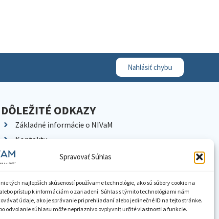
Nahlásiť chybu
DÔLEŽITÉ ODKAZY
Základné informácie o NIVaM
Kontakty
Kariéra
Spravovať Súhlas
Kde nás nájdete
Pracoviská NIVaM
nie tých najlepších skúseností používame technológie, ako sú súbory cookie na
alebo prístup k informáciám o zariadení. Súhlas s týmito technológiami nám
Dokumenty inštitúcie
vávať údaje, ako je správanie pri prehliadaní alebo jedinečné ID na tejto stránke.
o odvolanie súhlasu môže nepriaznivo ovplyvniť určité vlastnosti a funkcie.
Knižnica