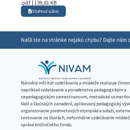
.pdf | 139,81 KB
Stiahnuť súbor
Našli ste na stránke nejakú chybu? Dajte nám o
Národný inštitút vzdelávania a mládeže realizuje činno
napríklad vzdelávanie a poradenstvo pedagogickým a
nepedagogickým zamestnancom, metodické usmerňov
škôl a školských zariadení, aplikovaný pedagogický vý
organizovanie predmetových olympiád a súťaží, extern
testovanie na školách, neformálne vzdelávanie mládeže
správa knižničného fondu.