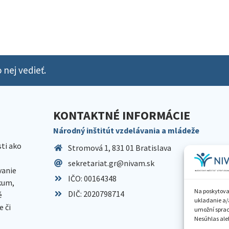
 nej vedieť.
KONTAKTNÉ INFORMÁCIE
Národný inštitút vzdelávania a mládeže
sti ako
Stromová 1, 831 01 Bratislava
sekretariat.gr@nivam.sk
anie
IČO: 00164348
skum,
Na poskytova
DIČ: 2020798714
é
ukladanie a/
 či
umožní spraco
Nesúhlas aleb