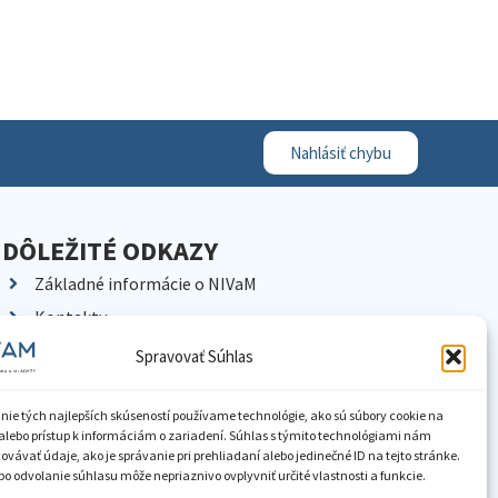
Nahlásiť chybu
DÔLEŽITÉ ODKAZY
Základné informácie o NIVaM
Kontakty
Kariéra
Spravovať Súhlas
Kde nás nájdete
Pracoviská NIVaM
nie tých najlepších skúseností používame technológie, ako sú súbory cookie na
alebo prístup k informáciám o zariadení. Súhlas s týmito technológiami nám
Dokumenty inštitúcie
vávať údaje, ako je správanie pri prehliadaní alebo jedinečné ID na tejto stránke.
o odvolanie súhlasu môže nepriaznivo ovplyvniť určité vlastnosti a funkcie.
Knižnica