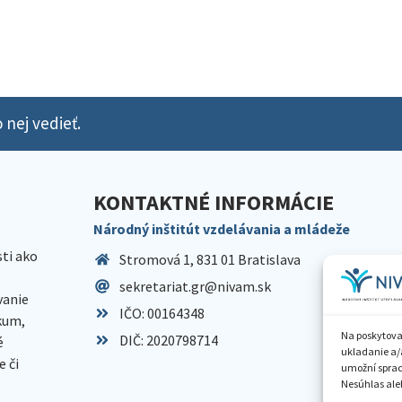
 nej vedieť.
KONTAKTNÉ INFORMÁCIE
Národný inštitút vzdelávania a mládeže
sti ako
Stromová 1, 831 01 Bratislava
sekretariat.gr@nivam.sk
anie
IČO: 00164348
skum,
Na poskytova
DIČ: 2020798714
é
ukladanie a/
 či
umožní spraco
Nesúhlas aleb