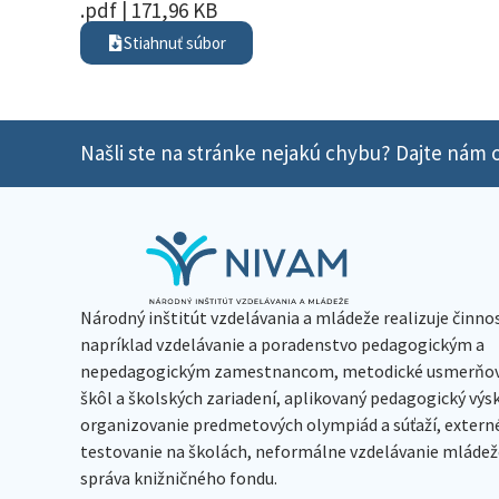
.pdf | 171,96 KB
Stiahnuť súbor
Našli ste na stránke nejakú chybu? Dajte nám o
Národný inštitút vzdelávania a mládeže realizuje činno
napríklad vzdelávanie a poradenstvo pedagogickým a
nepedagogickým zamestnancom, metodické usmerňov
škôl a školských zariadení, aplikovaný pedagogický vý
organizovanie predmetových olympiád a súťaží, extern
testovanie na školách, neformálne vzdelávanie mládeže
správa knižničného fondu.