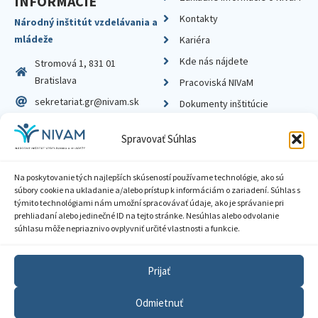
INFORMÁCIE
Kontakty
Národný inštitút vzdelávania a
mládeže
Kariéra
Kde nás nájdete
Stromová 1, 831 01
Bratislava
Pracoviská NIVaM
sekretariat.gr@nivam.sk
Dokumenty inštitúcie
IČO: 00164348
Knižnica
Spravovať Súhlas
DIČ: 2020798714
Na poskytovanie tých najlepších skúseností používame technológie, ako sú
súbory cookie na ukladanie a/alebo prístup k informáciám o zariadení. Súhlas s
týmito technológiami nám umožní spracovávať údaje, ako je správanie pri
prehliadaní alebo jedinečné ID na tejto stránke. Nesúhlas alebo odvolanie
Zásady ochrany súkromia
súhlasu môže nepriaznivo ovplyvniť určité vlastnosti a funkcie.
Vyhlásenie o prístupnosti
Prijať
Sprístupnenie informácií
Odmietnuť
Nastavenia cookies