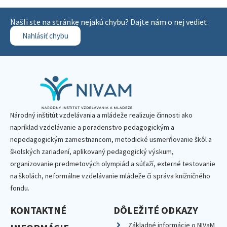
Našli ste na stránke nejakú chybu? Dajte nám o nej vedieť.
Nahlásiť chybu
Národný inštitút vzdelávania a mládeže realizuje činnosti ako
napríklad vzdelávanie a poradenstvo pedagogickým a
nepedagogickým zamestnancom, metodické usmerňovanie škôl a
školských zariadení, aplikovaný pedagogický výskum,
organizovanie predmetových olympiád a súťaží, externé testovanie
na školách, neformálne vzdelávanie mládeže či správa knižničného
fondu.
KONTAKTNÉ
DÔLEŽITÉ ODKAZY
Základné informácie o NIVaM