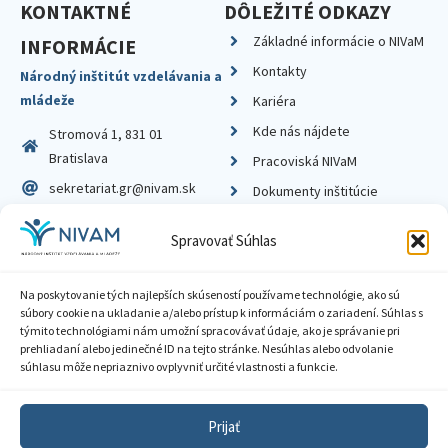
KONTAKTNÉ
DÔLEŽITÉ ODKAZY
Základné informácie o NIVaM
INFORMÁCIE
Kontakty
Národný inštitút vzdelávania a
mládeže
Kariéra
Kde nás nájdete
Stromová 1, 831 01
Bratislava
Pracoviská NIVaM
sekretariat.gr@nivam.sk
Dokumenty inštitúcie
IČO: 00164348
Knižnica
Spravovať Súhlas
DIČ: 2020798714
Na poskytovanie tých najlepších skúseností používame technológie, ako sú
súbory cookie na ukladanie a/alebo prístup k informáciám o zariadení. Súhlas s
týmito technológiami nám umožní spracovávať údaje, ako je správanie pri
prehliadaní alebo jedinečné ID na tejto stránke. Nesúhlas alebo odvolanie
Zásady ochrany súkromia
súhlasu môže nepriaznivo ovplyvniť určité vlastnosti a funkcie.
Vyhlásenie o prístupnosti
Prijať
Sprístupnenie informácií