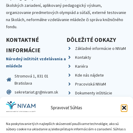
školských zariadení, aplikovaný pedagogický výskum,
organizovanie predmetových olympiád a súťaží, externé testovanie
na školách, neformálne vzdelávanie mládeže či správa knižničného
fondu.
KONTAKTNÉ
DÔLEŽITÉ ODKAZY
Základné informácie o NIVaM
INFORMÁCIE
Kontakty
Národný inštitút vzdelávania a
mládeže
Kariéra
Kde nás nájdete
Stromová 1, 831 01
Bratislava
Pracoviská NIVaM
sekretariat.gr@nivam.sk
Dokumenty inštitúcie
IČO: 00164348
Knižnica
Spravovať Súhlas
DIČ: 2020798714
Na poskytovanie tých najlepších skúseností používame technológie, ako sú
súbory cookie na ukladanie a/alebo prístup k informáciám o zariadení. Súhlas s