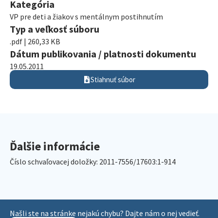
Kategória
VP pre deti a žiakov s mentálnym postihnutím
Typ a veľkosť súboru
.pdf | 260,33 KB
Dátum publikovania / platnosti dokumentu
19.05.2011
Stiahnuť súbor
Ďalšie informácie
Číslo schvaľovacej doložky: 2011-7556/17603:1-914
Našli ste na stránke nejakú chybu? Dajte nám o nej vedieť.