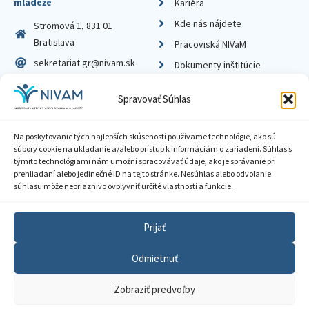
mládeže
Kariéra
Kde nás nájdete
Stromová 1, 831 01
Bratislava
Pracoviská NIVaM
sekretariat.gr@nivam.sk
Dokumenty inštitúcie
IČO: 00164348
Knižnica
Spravovať Súhlas
DIČ: 2020798714
Na poskytovanie tých najlepších skúseností používame technológie, ako sú
súbory cookie na ukladanie a/alebo prístup k informáciám o zariadení. Súhlas s
týmito technológiami nám umožní spracovávať údaje, ako je správanie pri
prehliadaní alebo jedinečné ID na tejto stránke. Nesúhlas alebo odvolanie
Zásady ochrany súkromia
súhlasu môže nepriaznivo ovplyvniť určité vlastnosti a funkcie.
Vyhlásenie o prístupnosti
Prijať
Sprístupnenie informácií
Odmietnuť
Nastavenia cookies
Zobraziť predvoľby
GDPR