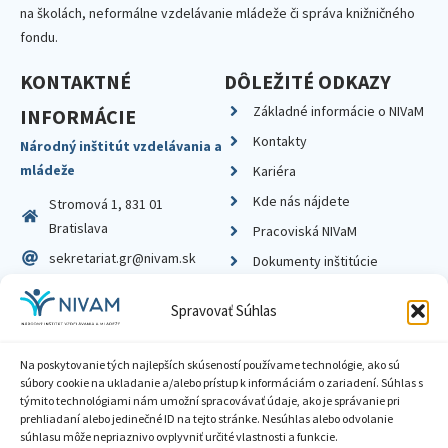
na školách, neformálne vzdelávanie mládeže či správa knižničného
fondu.
KONTAKTNÉ
DÔLEŽITÉ ODKAZY
Základné informácie o NIVaM
INFORMÁCIE
Kontakty
Národný inštitút vzdelávania a
mládeže
Kariéra
Kde nás nájdete
Stromová 1, 831 01
Bratislava
Pracoviská NIVaM
sekretariat.gr@nivam.sk
Dokumenty inštitúcie
IČO: 00164348
Knižnica
Spravovať Súhlas
DIČ: 2020798714
Na poskytovanie tých najlepších skúseností používame technológie, ako sú
súbory cookie na ukladanie a/alebo prístup k informáciám o zariadení. Súhlas s
týmito technológiami nám umožní spracovávať údaje, ako je správanie pri
prehliadaní alebo jedinečné ID na tejto stránke. Nesúhlas alebo odvolanie
Zásady ochrany súkromia
súhlasu môže nepriaznivo ovplyvniť určité vlastnosti a funkcie.