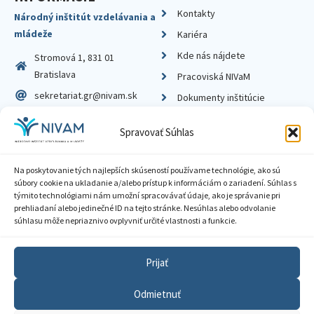
Kontakty
Národný inštitút vzdelávania a
mládeže
Kariéra
Kde nás nájdete
Stromová 1, 831 01
Bratislava
Pracoviská NIVaM
sekretariat.gr@nivam.sk
Dokumenty inštitúcie
IČO: 00164348
Knižnica
Spravovať Súhlas
DIČ: 2020798714
Na poskytovanie tých najlepších skúseností používame technológie, ako sú
súbory cookie na ukladanie a/alebo prístup k informáciám o zariadení. Súhlas s
týmito technológiami nám umožní spracovávať údaje, ako je správanie pri
prehliadaní alebo jedinečné ID na tejto stránke. Nesúhlas alebo odvolanie
Zásady ochrany súkromia
súhlasu môže nepriaznivo ovplyvniť určité vlastnosti a funkcie.
Vyhlásenie o prístupnosti
Prijať
Sprístupnenie informácií
Odmietnuť
Nastavenia cookies