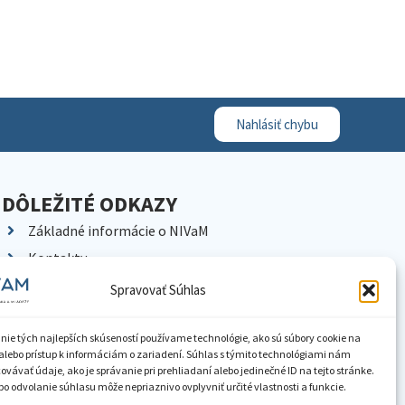
Nahlásiť chybu
DÔLEŽITÉ ODKAZY
Základné informácie o NIVaM
Kontakty
Kariéra
Spravovať Súhlas
Kde nás nájdete
Pracoviská NIVaM
nie tých najlepších skúseností používame technológie, ako sú súbory cookie na
alebo prístup k informáciám o zariadení. Súhlas s týmito technológiami nám
Dokumenty inštitúcie
vávať údaje, ako je správanie pri prehliadaní alebo jedinečné ID na tejto stránke.
o odvolanie súhlasu môže nepriaznivo ovplyvniť určité vlastnosti a funkcie.
Knižnica