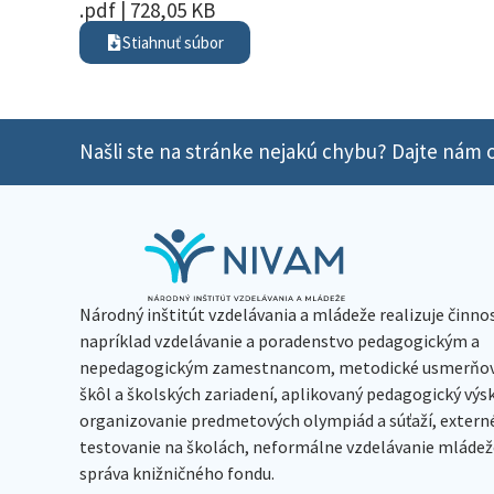
.pdf | 728,05 KB
Stiahnuť súbor
Našli ste na stránke nejakú chybu? Dajte nám o
Národný inštitút vzdelávania a mládeže realizuje činno
napríklad vzdelávanie a poradenstvo pedagogickým a
nepedagogickým zamestnancom, metodické usmerňov
škôl a školských zariadení, aplikovaný pedagogický vý
organizovanie predmetových olympiád a súťaží, extern
testovanie na školách, neformálne vzdelávanie mládeže
správa knižničného fondu.