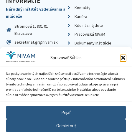
INFORMÁCIE
Kontakty
Národný inštitút vzdelávania a
mládeže
Kariéra
Kde nás nájdete
Stromová 1, 831 01
Bratislava
Pracoviská NIVaM
sekretariat.gr@nivam.sk
Dokumenty inštitúcie
IČO: 00164348
Knižnica
Spravovať Súhlas
DIČ: 2020798714
Na poskytovanie tých najlepších skúseností používame technológie, ako sú
súbory cookie na ukladanie a/alebo prístup k informáciám o zariadení. Súhlas s
týmito technológiami nám umožní spracovávať údaje, ako je správanie pri
prehliadaní alebo jedinečné ID na tejto stránke. Nesúhlas alebo odvolanie
Zásady ochrany súkromia
súhlasu môže nepriaznivo ovplyvniť určité vlastnosti a funkcie.
Vyhlásenie o prístupnosti
Prijať
Sprístupnenie informácií
Odmietnuť
Nastavenia cookies