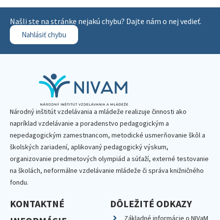
Našli ste na stránke nejakú chybu? Dajte nám o nej vedieť.
Nahlásiť chybu
Národný inštitút vzdelávania a mládeže realizuje činnosti ako
napríklad vzdelávanie a poradenstvo pedagogickým a
nepedagogickým zamestnancom, metodické usmerňovanie škôl a
školských zariadení, aplikovaný pedagogický výskum,
organizovanie predmetových olympiád a súťaží, externé testovanie
na školách, neformálne vzdelávanie mládeže či správa knižničného
fondu.
KONTAKTNÉ
DÔLEŽITÉ ODKAZY
Základné informácie o NIVaM