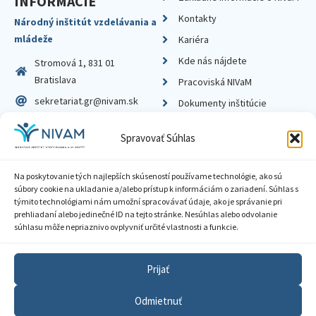
INFORMÁCIE
Kontakty
Národný inštitút vzdelávania a
mládeže
Kariéra
Kde nás nájdete
Stromová 1, 831 01
Bratislava
Pracoviská NIVaM
sekretariat.gr@nivam.sk
Dokumenty inštitúcie
IČO: 00164348
Knižnica
Spravovať Súhlas
DIČ: 2020798714
Na poskytovanie tých najlepších skúseností používame technológie, ako sú
súbory cookie na ukladanie a/alebo prístup k informáciám o zariadení. Súhlas s
týmito technológiami nám umožní spracovávať údaje, ako je správanie pri
prehliadaní alebo jedinečné ID na tejto stránke. Nesúhlas alebo odvolanie
Zásady ochrany súkromia
súhlasu môže nepriaznivo ovplyvniť určité vlastnosti a funkcie.
Vyhlásenie o prístupnosti
Prijať
Sprístupnenie informácií
Odmietnuť
Nastavenia cookies