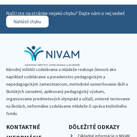
Našli ste na stránke nejakú chybu? Dajte nám o nej vedieť.
Nahlásiť chybu
Národný inštitút vzdelávania a mládeže realizuje činnosti ako
napríklad vzdelávanie a poradenstvo pedagogickým a
nepedagogickým zamestnancom, metodické usmerňovanie škôl a
školských zariadení, aplikovaný pedagogický výskum,
organizovanie predmetových olympiád a súťaží, externé testovanie
na školách, neformálne vzdelávanie mládeže či správa knižničného
fondu.
KONTAKTNÉ
DÔLEŽITÉ ODKAZY
Základné informácie o NIVaM