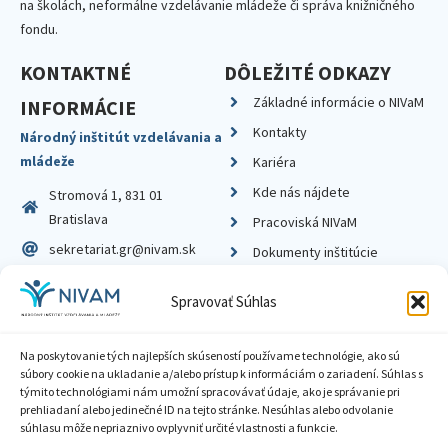
na školách, neformálne vzdelávanie mládeže či správa knižničného
fondu.
KONTAKTNÉ
DÔLEŽITÉ ODKAZY
Základné informácie o NIVaM
INFORMÁCIE
Kontakty
Národný inštitút vzdelávania a
mládeže
Kariéra
Kde nás nájdete
Stromová 1, 831 01
Bratislava
Pracoviská NIVaM
sekretariat.gr@nivam.sk
Dokumenty inštitúcie
IČO: 00164348
Knižnica
Spravovať Súhlas
DIČ: 2020798714
Na poskytovanie tých najlepších skúseností používame technológie, ako sú
súbory cookie na ukladanie a/alebo prístup k informáciám o zariadení. Súhlas s
týmito technológiami nám umožní spracovávať údaje, ako je správanie pri
prehliadaní alebo jedinečné ID na tejto stránke. Nesúhlas alebo odvolanie
Zásady ochrany súkromia
súhlasu môže nepriaznivo ovplyvniť určité vlastnosti a funkcie.