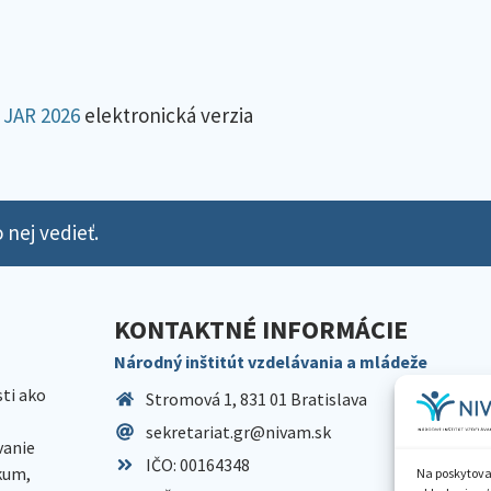
 JAR 2026
elektronická verzia
 nej vedieť.
KONTAKTNÉ INFORMÁCIE
Národný inštitút vzdelávania a mládeže
sti ako
Stromová 1, 831 01 Bratislava
sekretariat.gr@nivam.sk
anie
IČO: 00164348
skum,
Na poskytova