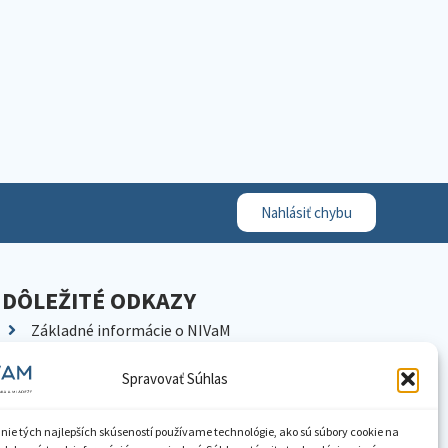
Nahlásiť chybu
DÔLEŽITÉ ODKAZY
Základné informácie o NIVaM
Kontakty
Spravovať Súhlas
Kariéra
Kde nás nájdete
nie tých najlepších skúseností používame technológie, ako sú súbory cookie na