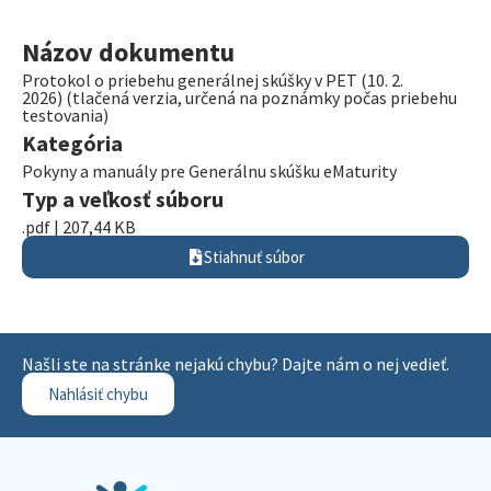
Názov dokumentu
Protokol o priebehu generálnej skúšky v PET (10. 2.
2026) (tlačená verzia, určená na poznámky počas priebehu
testovania)
Kategória
Pokyny a manuály pre Generálnu skúšku eMaturity
Typ a veľkosť súboru
.pdf | 207,44 KB
Stiahnuť súbor
Našli ste na stránke nejakú chybu? Dajte nám o nej vedieť.
Nahlásiť chybu