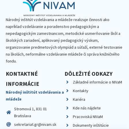
Národný inštitút vzdelávania a mládeže realizuje činnosti ako
napríklad vzdelávanie a poradenstvo pedagogickým a
nepedagogickým zamestnancom, metodické usmerňovanie škôl a
školských zariadení, aplikovaný pedagogický výskum,
organizovanie predmetových olympiád a súťaží, externé testovanie
na školách, neformálne vzdelávanie mládeže či správa knižničného
fondu.
KONTAKTNÉ
DÔLEŽITÉ ODKAZY
Základné informácie o NIVaM
INFORMÁCIE
Kontakty
Národný inštitút vzdelávania a
mládeže
Kariéra
Kde nás nájdete
Stromová 1, 831 01
Bratislava
Pracoviská NIVaM
sekretariat.gr@nivam.sk
Dokumenty inštitúcie