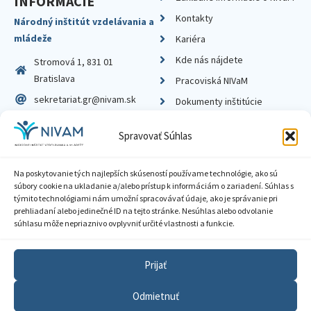
INFORMÁCIE
Kontakty
Národný inštitút vzdelávania a
mládeže
Kariéra
Kde nás nájdete
Stromová 1, 831 01
Bratislava
Pracoviská NIVaM
sekretariat.gr@nivam.sk
Dokumenty inštitúcie
IČO: 00164348
Knižnica
Spravovať Súhlas
DIČ: 2020798714
Na poskytovanie tých najlepších skúseností používame technológie, ako sú
súbory cookie na ukladanie a/alebo prístup k informáciám o zariadení. Súhlas s
týmito technológiami nám umožní spracovávať údaje, ako je správanie pri
prehliadaní alebo jedinečné ID na tejto stránke. Nesúhlas alebo odvolanie
Zásady ochrany súkromia
súhlasu môže nepriaznivo ovplyvniť určité vlastnosti a funkcie.
Vyhlásenie o prístupnosti
Prijať
Sprístupnenie informácií
Odmietnuť
Nastavenia cookies