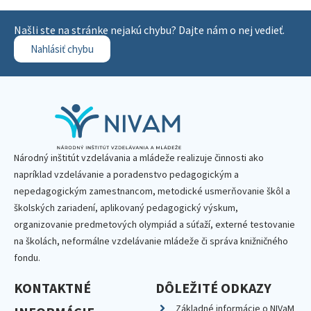
Našli ste na stránke nejakú chybu? Dajte nám o nej vedieť.
Nahlásiť chybu
Národný inštitút vzdelávania a mládeže realizuje činnosti ako
napríklad vzdelávanie a poradenstvo pedagogickým a
nepedagogickým zamestnancom, metodické usmerňovanie škôl a
školských zariadení, aplikovaný pedagogický výskum,
organizovanie predmetových olympiád a súťaží, externé testovanie
na školách, neformálne vzdelávanie mládeže či správa knižničného
fondu.
KONTAKTNÉ
DÔLEŽITÉ ODKAZY
Základné informácie o NIVaM