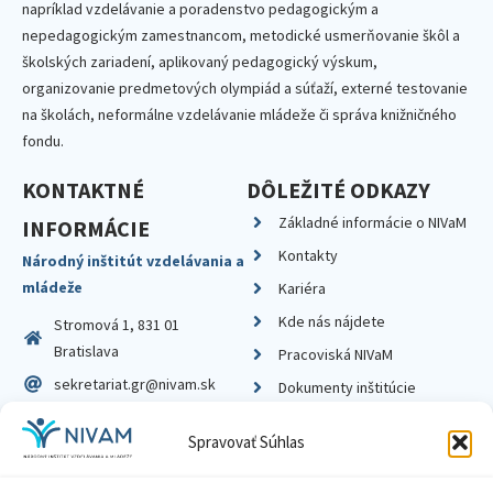
napríklad vzdelávanie a poradenstvo pedagogickým a
nepedagogickým zamestnancom, metodické usmerňovanie škôl a
školských zariadení, aplikovaný pedagogický výskum,
organizovanie predmetových olympiád a súťaží, externé testovanie
na školách, neformálne vzdelávanie mládeže či správa knižničného
fondu.
KONTAKTNÉ
DÔLEŽITÉ ODKAZY
Základné informácie o NIVaM
INFORMÁCIE
Kontakty
Národný inštitút vzdelávania a
mládeže
Kariéra
Kde nás nájdete
Stromová 1, 831 01
Bratislava
Pracoviská NIVaM
sekretariat.gr@nivam.sk
Dokumenty inštitúcie
IČO: 00164348
Knižnica
Spravovať Súhlas
DIČ: 2020798714