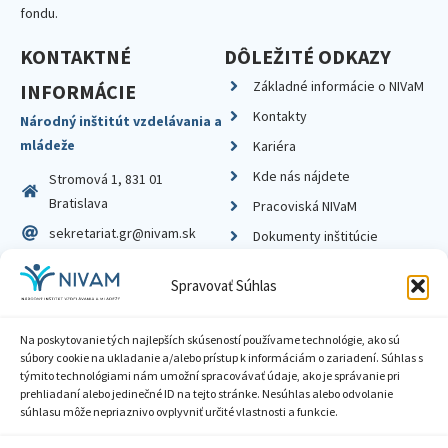
fondu.
KONTAKTNÉ
DÔLEŽITÉ ODKAZY
Základné informácie o NIVaM
INFORMÁCIE
Kontakty
Národný inštitút vzdelávania a
mládeže
Kariéra
Kde nás nájdete
Stromová 1, 831 01
Bratislava
Pracoviská NIVaM
sekretariat.gr@nivam.sk
Dokumenty inštitúcie
IČO: 00164348
Knižnica
Spravovať Súhlas
DIČ: 2020798714
Na poskytovanie tých najlepších skúseností používame technológie, ako sú
súbory cookie na ukladanie a/alebo prístup k informáciám o zariadení. Súhlas s
týmito technológiami nám umožní spracovávať údaje, ako je správanie pri
prehliadaní alebo jedinečné ID na tejto stránke. Nesúhlas alebo odvolanie
Zásady ochrany súkromia
súhlasu môže nepriaznivo ovplyvniť určité vlastnosti a funkcie.
Vyhlásenie o prístupnosti