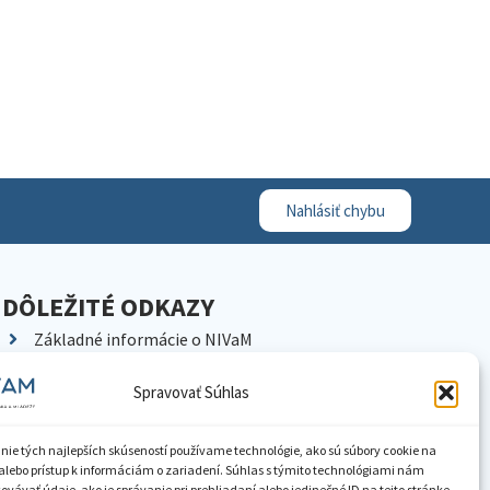
Nahlásiť chybu
DÔLEŽITÉ ODKAZY
Základné informácie o NIVaM
Kontakty
Spravovať Súhlas
Kariéra
Kde nás nájdete
nie tých najlepších skúseností používame technológie, ako sú súbory cookie na
Pracoviská NIVaM
alebo prístup k informáciám o zariadení. Súhlas s týmito technológiami nám
vávať údaje, ako je správanie pri prehliadaní alebo jedinečné ID na tejto stránke.