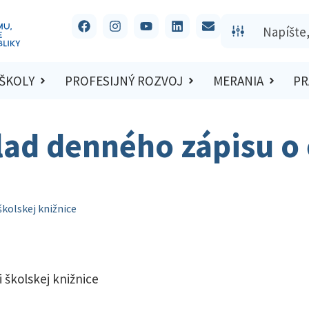
 ŠKOLY
PROFESIJNÝ ROZVOJ
MERANIA
PR
klad denného zápisu o 
školskej knižnice
i školskej knižnice