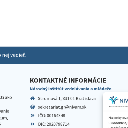
 nej vedieť.
KONTAKTNÉ INFORMÁCIE
Národný inštitút vzdelávania a mládeže
sti ako
Stromová 1, 831 01 Bratislava
sekretariat.gr@nivam.sk
anie
IČO: 00164348
skum,
Na poskytova
ukladanie a/
DIČ: 2020798714
é
umožní spraco