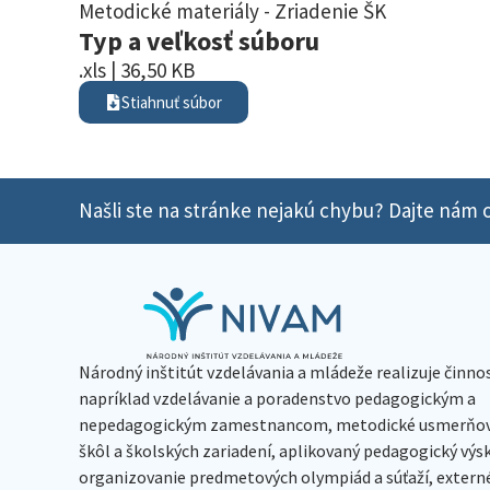
Metodické materiály - Zriadenie ŠK
Typ a veľkosť súboru
.xls | 36,50 KB
Stiahnuť súbor
Našli ste na stránke nejakú chybu? Dajte nám o
Národný inštitút vzdelávania a mládeže realizuje činno
napríklad vzdelávanie a poradenstvo pedagogickým a
nepedagogickým zamestnancom, metodické usmerňov
škôl a školských zariadení, aplikovaný pedagogický vý
organizovanie predmetových olympiád a súťaží, extern