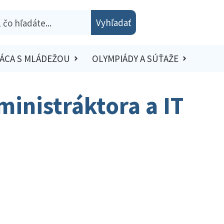
Vyhľadať
ÁCA S MLÁDEŽOU
OLYMPIÁDY A SÚŤAŽE
inistráktora a IT