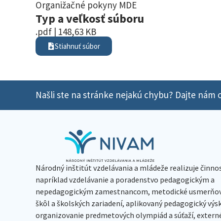
Organižačné pokyny MDE
Typ a veľkosť súboru
.pdf | 148,63 KB
Stiahnuť súbor
Našli ste na stránke nejakú chybu? Dajte nám o
Národný inštitút vzdelávania a mládeže realizuje činno
napríklad vzdelávanie a poradenstvo pedagogickým a
nepedagogickým zamestnancom, metodické usmerňov
škôl a školských zariadení, aplikovaný pedagogický vý
organizovanie predmetových olympiád a súťaží, extern