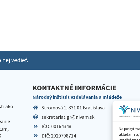
 nej vedieť.
KONTAKTNÉ INFORMÁCIE
Národný inštitút vzdelávania a mládeže
sti ako
Stromová 1, 831 01 Bratislava
sekretariat.gr@nivam.sk
anie
IČO: 00164348
skum,
Na poskytova
ukladanie a/
DIČ: 2020798714
é
umožní spraco