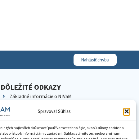
Nahlásiť chybu
DÔLEŽITÉ ODKAZY
Základné informácie o NIVaM
Kontakty
Spravovať Súhlas
Kariéra
Kde nás nájdete
nie tých najlepších skúseností používame technológie, ako sú súbory cookie na
Pracoviská NIVaM
alebo prístup k informáciám o zariadení. Súhlas s týmito technológiami nám
vávať údaje, ako je správanie pri prehliadaní alebo jedinečné ID na tejto stránke.