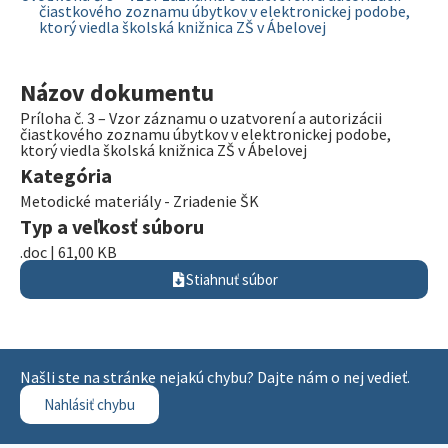
čiastkového zoznamu úbytkov v elektronickej podobe,
ktorý viedla školská knižnica ZŠ v Ábelovej
Názov dokumentu
Príloha č. 3 – Vzor záznamu o uzatvorení a autorizácii
čiastkového zoznamu úbytkov v elektronickej podobe,
ktorý viedla školská knižnica ZŠ v Ábelovej
Kategória
Metodické materiály - Zriadenie ŠK
Typ a veľkosť súboru
.doc | 61,00 KB
Stiahnuť súbor
Našli ste na stránke nejakú chybu? Dajte nám o nej vedieť.
Nahlásiť chybu