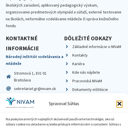
školských zariadení, aplikovaný pedagogický výskum,
organizovanie predmetových olympiád a súťaží, externé testovanie
na školách, neformálne vzdelávanie mládeže či správa knižničného
fondu.
KONTAKTNÉ
DÔLEŽITÉ ODKAZY
Základné informácie o NIVaM
INFORMÁCIE
Kontakty
Národný inštitút vzdelávania a
mládeže
Kariéra
Kde nás nájdete
Stromová 1, 831 01
Bratislava
Pracoviská NIVaM
sekretariat.gr@nivam.sk
Dokumenty inštitúcie
IČO: 00164348
Knižnica
Spravovať Súhlas
DIČ: 2020798714
Na poskytovanie tých najlepších skúseností používame technológie, ako sú
súbory cookie na ukladanie a/alebo prístup k informáciám o zariadení. Súhlas s