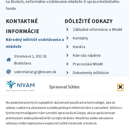
na školách, neformálne vzdelávanie mládeže či správa knižničného
fondu.
KONTAKTNÉ
DÔLEŽITÉ ODKAZY
Základné informácie o NIVaM
INFORMÁCIE
Kontakty
Národný inštitút vzdelávania a
mládeže
Kariéra
Kde nás nájdete
Stromová 1, 831 01
Bratislava
Pracoviská NIVaM
sekretariat.gr@nivam.sk
Dokumenty inštitúcie
IČO: 00164348
Knižnica
Spravovať Súhlas
DIČ: 2020798714
Na poskytovanie tých najlepších skúseností používame technológie, ako sú
súbory cookie na ukladanie a/alebo prístup k informáciám o zariadení. Súhlas s
týmito technológiami nám umožní spracovávať údaje, ako je správanie pri
prehliadaní alebo jedinečné ID na tejto stránke. Nesúhlas alebo odvolanie
Zásady ochrany súkromia
súhlasu môže nepriaznivo ovplyvniť určité vlastnosti a funkcie.