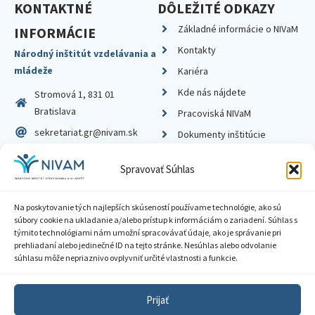
KONTAKTNÉ
DÔLEŽITÉ ODKAZY
Základné informácie o NIVaM
INFORMÁCIE
Kontakty
Národný inštitút vzdelávania a
mládeže
Kariéra
Kde nás nájdete
Stromová 1, 831 01
Bratislava
Pracoviská NIVaM
sekretariat.gr@nivam.sk
Dokumenty inštitúcie
IČO: 00164348
Knižnica
Spravovať Súhlas
DIČ: 2020798714
Na poskytovanie tých najlepších skúseností používame technológie, ako sú
súbory cookie na ukladanie a/alebo prístup k informáciám o zariadení. Súhlas s
týmito technológiami nám umožní spracovávať údaje, ako je správanie pri
prehliadaní alebo jedinečné ID na tejto stránke. Nesúhlas alebo odvolanie
Zásady ochrany súkromia
súhlasu môže nepriaznivo ovplyvniť určité vlastnosti a funkcie.
Vyhlásenie o prístupnosti
Prijať
Sprístupnenie informácií