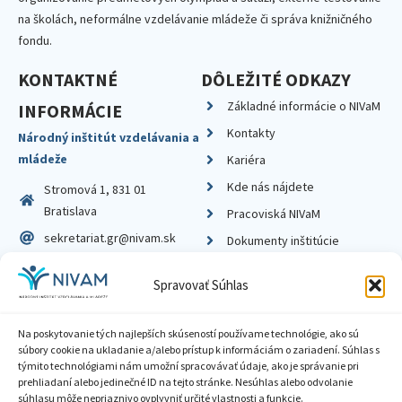
na školách, neformálne vzdelávanie mládeže či správa knižničného
fondu.
KONTAKTNÉ
DÔLEŽITÉ ODKAZY
Základné informácie o NIVaM
INFORMÁCIE
Kontakty
Národný inštitút vzdelávania a
mládeže
Kariéra
Kde nás nájdete
Stromová 1, 831 01
Bratislava
Pracoviská NIVaM
sekretariat.gr@nivam.sk
Dokumenty inštitúcie
IČO: 00164348
Knižnica
Spravovať Súhlas
DIČ: 2020798714
Na poskytovanie tých najlepších skúseností používame technológie, ako sú
súbory cookie na ukladanie a/alebo prístup k informáciám o zariadení. Súhlas s
týmito technológiami nám umožní spracovávať údaje, ako je správanie pri
prehliadaní alebo jedinečné ID na tejto stránke. Nesúhlas alebo odvolanie
Zásady ochrany súkromia
súhlasu môže nepriaznivo ovplyvniť určité vlastnosti a funkcie.