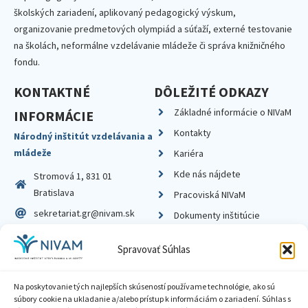
školských zariadení, aplikovaný pedagogický výskum,
organizovanie predmetových olympiád a súťaží, externé testovanie
na školách, neformálne vzdelávanie mládeže či správa knižničného
fondu.
KONTAKTNÉ
DÔLEŽITÉ ODKAZY
Základné informácie o NIVaM
INFORMÁCIE
Kontakty
Národný inštitút vzdelávania a
mládeže
Kariéra
Kde nás nájdete
Stromová 1, 831 01
Bratislava
Pracoviská NIVaM
sekretariat.gr@nivam.sk
Dokumenty inštitúcie
IČO: 00164348
Knižnica
Spravovať Súhlas
DIČ: 2020798714
Na poskytovanie tých najlepších skúseností používame technológie, ako sú
súbory cookie na ukladanie a/alebo prístup k informáciám o zariadení. Súhlas s