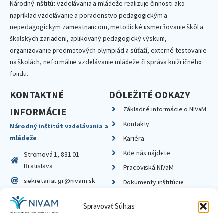
Národný inštitút vzdelávania a mládeže realizuje činnosti ako
napríklad vzdelávanie a poradenstvo pedagogickým a
nepedagogickým zamestnancom, metodické usmerňovanie škôl a
školských zariadení, aplikovaný pedagogický výskum,
organizovanie predmetových olympiád a súťaží, externé testovanie
na školách, neformálne vzdelávanie mládeže či správa knižničného
fondu.
KONTAKTNÉ
DÔLEŽITÉ ODKAZY
Základné informácie o NIVaM
INFORMÁCIE
Kontakty
Národný inštitút vzdelávania a
mládeže
Kariéra
Kde nás nájdete
Stromová 1, 831 01
Bratislava
Pracoviská NIVaM
sekretariat.gr@nivam.sk
Dokumenty inštitúcie
IČO: 00164348
Knižnica
Spravovať Súhlas
DIČ: 2020798714