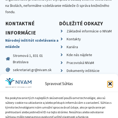
na školách, neformálne vzdelávanie mládeže či správa knižničného
fondu.
KONTAKTNÉ
DÔLEŽITÉ ODKAZY
Základné informácie o NIVaM
INFORMÁCIE
Kontakty
Národný inštitút vzdelávania a
mládeže
Kariéra
Kde nás nájdete
Stromová 1, 831 01
Bratislava
Pracoviská NIVaM
sekretariat.gr@nivam.sk
Dokumenty inštitúcie
IČO: 00164348
Knižnica
Spravovať Súhlas
DIČ: 2020798714
Na poskytovanie tých najlepších skúseností používame technológie, ako sú
súbory cookie na ukladanie a/alebo prístup k informáciám o zariadení. Súhlas s
týmito technológiami nám umožní spracovávať údaje, ako je správanie pri
prehliadaní alebo jedinečné ID na tejto stránke. Nesúhlas alebo odvolanie
Zásady ochrany súkromia
súhlasu môže nepriaznivo ovplyvniť určité vlastnosti a funkcie.