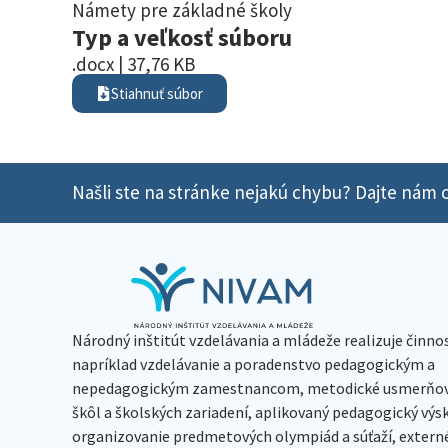
Námety pre základné školy
Typ a veľkosť súboru
.docx | 37,76 KB
Stiahnuť súbor
Našli ste na stránke nejakú chybu? Dajte nám o
Národný inštitút vzdelávania a mládeže realizuje činno
napríklad vzdelávanie a poradenstvo pedagogickým a
nepedagogickým zamestnancom, metodické usmerňov
škôl a školských zariadení, aplikovaný pedagogický vý
organizovanie predmetových olympiád a súťaží, extern