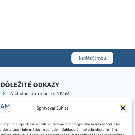
Nahlásiť chybu
DÔLEŽITÉ ODKAZY
Základné informácie o NIVaM
Kontakty
Spravovať Súhlas
Kariéra
Kde nás nájdete
nie tých najlepších skúseností používame technológie, ako sú súbory cookie na
Pracoviská NIVaM
alebo prístup k informáciám o zariadení. Súhlas s týmito technológiami nám
vávať údaje, ako je správanie pri prehliadaní alebo jedinečné ID na tejto stránke.