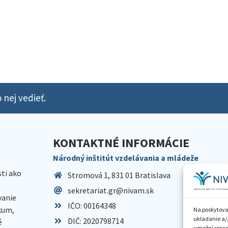
 nej vedieť.
KONTAKTNÉ INFORMÁCIE
Národný inštitút vzdelávania a mládeže
sti ako
Stromová 1, 831 01 Bratislava
sekretariat.gr@nivam.sk
anie
IČO: 00164348
skum,
Na poskytova
ukladanie a/
DIČ: 2020798714
é
umožní spraco