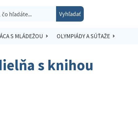
Vyhľadať
ÁCA S MLÁDEŽOU
OLYMPIÁDY A SÚŤAŽE
dielňa s knihou