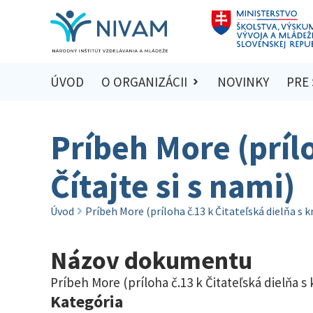
ÚVOD
O ORGANIZÁCII
NOVINKY
PRE
Príbeh More (prílo
Čítajte si s nami)
Úvod
Príbeh More (príloha č.13 k Čitateľská dielňa s k
Názov dokumentu
Príbeh More (príloha č.13 k Čitateľská dielňa s 
Kategória