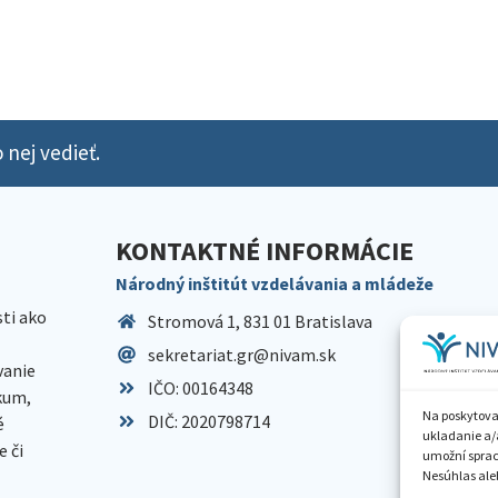
 nej vedieť.
KONTAKTNÉ INFORMÁCIE
Národný inštitút vzdelávania a mládeže
sti ako
Stromová 1, 831 01 Bratislava
sekretariat.gr@nivam.sk
anie
IČO: 00164348
skum,
Na poskytova
DIČ: 2020798714
é
ukladanie a/
 či
umožní spraco
Nesúhlas aleb