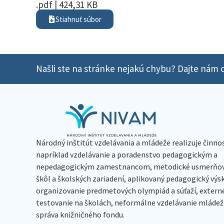
.pdf | 424,31 KB
Stiahnuť súbor
Našli ste na stránke nejakú chybu? Dajte nám o
Národný inštitút vzdelávania a mládeže realizuje činno
napríklad vzdelávanie a poradenstvo pedagogickým a
nepedagogickým zamestnancom, metodické usmerňov
škôl a školských zariadení, aplikovaný pedagogický vý
organizovanie predmetových olympiád a súťaží, extern
testovanie na školách, neformálne vzdelávanie mládeže
správa knižničného fondu.