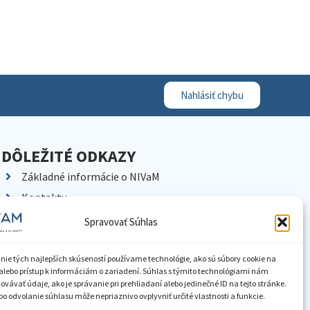
Nahlásiť chybu
DÔLEŽITÉ ODKAZY
Základné informácie o NIVaM
Kontakty
Kariéra
Spravovať Súhlas
Kde nás nájdete
Pracoviská NIVaM
nie tých najlepších skúseností používame technológie, ako sú súbory cookie na
alebo prístup k informáciám o zariadení. Súhlas s týmito technológiami nám
Dokumenty inštitúcie
vávať údaje, ako je správanie pri prehliadaní alebo jedinečné ID na tejto stránke.
o odvolanie súhlasu môže nepriaznivo ovplyvniť určité vlastnosti a funkcie.
Knižnica