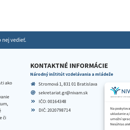
 nej vedieť.
KONTAKTNÉ INFORMÁCIE
Národný inštitút vzdelávania a mládeže
sti ako
Stromová 1, 831 01 Bratislava
sekretariat.gr@nivam.sk
anie
IČO: 00164348
skum,
Na poskytova
DIČ: 2020798714
é
ukladanie a/
 či
umožní spraco
Nesúhlas aleb