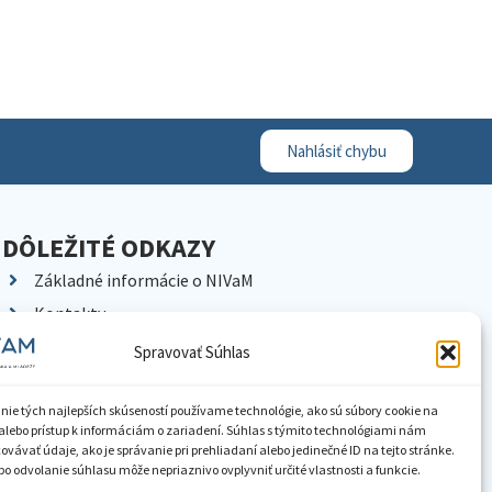
Nahlásiť chybu
DÔLEŽITÉ ODKAZY
Základné informácie o NIVaM
Kontakty
Kariéra
Spravovať Súhlas
Kde nás nájdete
Pracoviská NIVaM
nie tých najlepších skúseností používame technológie, ako sú súbory cookie na
alebo prístup k informáciám o zariadení. Súhlas s týmito technológiami nám
Dokumenty inštitúcie
vávať údaje, ako je správanie pri prehliadaní alebo jedinečné ID na tejto stránke.
o odvolanie súhlasu môže nepriaznivo ovplyvniť určité vlastnosti a funkcie.
Knižnica