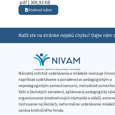
.pdf | 309,93 KB
Stiahnuť súbor
Našli ste na stránke nejakú chybu? Dajte nám o
Národný inštitút vzdelávania a mládeže realizuje činno
napríklad vzdelávanie a poradenstvo pedagogickým a
nepedagogickým zamestnancom, metodické usmerňov
škôl a školských zariadení, aplikovaný pedagogický vý
organizovanie predmetových olympiád a súťaží, extern
testovanie na školách, neformálne vzdelávanie mládeže
správa knižničného fondu.